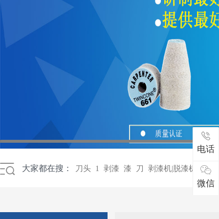
电话
大家都在搜：
刀头
1
剥漆
漆
刀
剥漆机|脱漆机|磨漆
微信