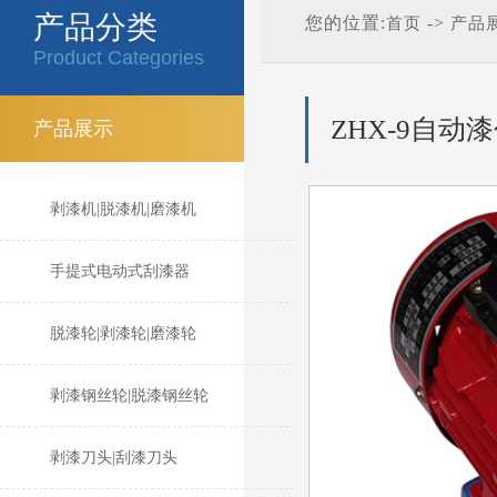
产品分类
您的位置:
->
首页
产品
Product Categories
ZHX-9自动
产品展示
剥漆机|脱漆机|磨漆机
手提式电动式刮漆器
脱漆轮|剥漆轮|磨漆轮
剥漆钢丝轮|脱漆钢丝轮
剥漆刀头|刮漆刀头