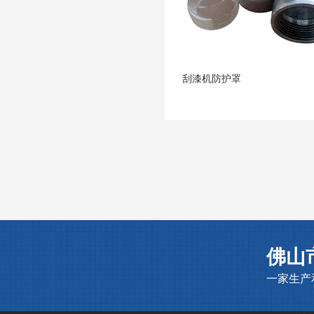
刮漆机防护罩
佛山
一家生产