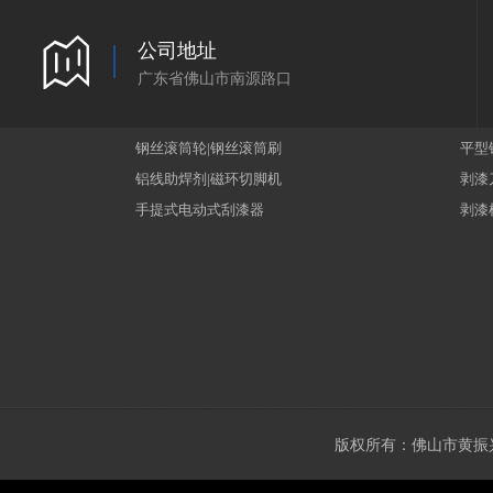
公司地址
广东省佛山市南源路口
钢丝滚筒轮|钢丝滚筒刷
平型
铝线助焊剂|磁环切脚机
剥漆
手提式电动式刮漆器
剥漆
版权所有：佛山市黄振兴