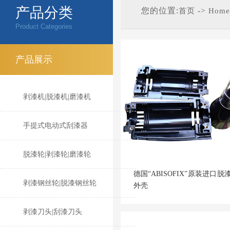
产品分类
您的位置:
->
首页
Home
Product Categories
产品展示
剥漆机|脱漆机|磨漆机
手提式电动式刮漆器
脱漆轮|剥漆轮|磨漆轮
德国“ABISOFIX”原装进口脱
剥漆钢丝轮|脱漆钢丝轮
外壳
剥漆刀头|刮漆刀头