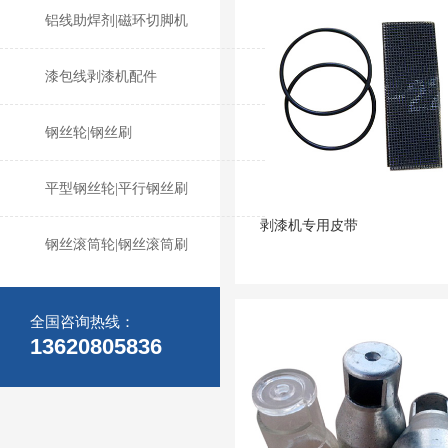
铝线助焊剂|磁环切脚机
漆包线剥漆机配件
钢丝轮|钢丝刷
平型钢丝轮|平行钢丝刷
剥漆机专用皮带
钢丝滚筒轮|钢丝滚筒刷
全国咨询热线：
13620805836