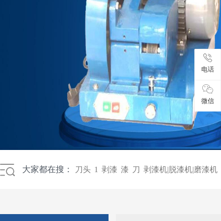
电话
微信
大家都在搜：
刀头
1
剥漆
漆
刀
剥漆机|脱漆机|磨漆机