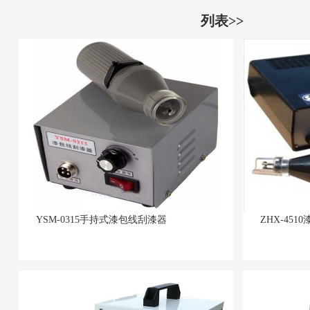
列表>>
YSM-0315手持式漆包线刮漆器
ZHX-45