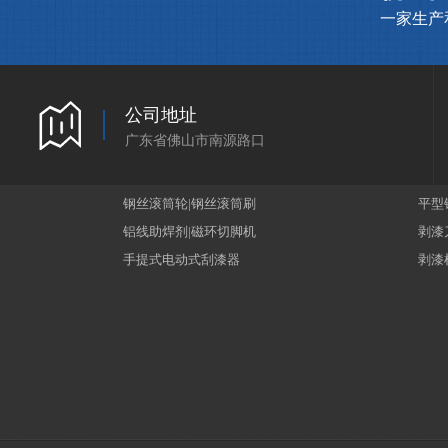
一家生产
公司地址
广东省佛山市南源路口
钢丝滚筒轮|钢丝滚筒刷
平型
铝线助焊剂|磁环切脚机
剥漆
手提式电动式刮漆器
剥漆