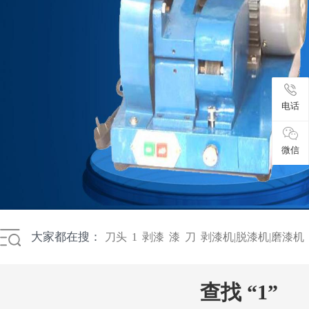
电话
微信
大家都在搜：
刀头
1
剥漆
漆
刀
剥漆机|脱漆机|磨漆机
查找 “1”