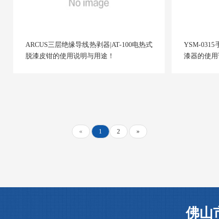
ARCUS三层绝缘导线热剥器|AT-100电热式
YSM-03
脱漆皮钳的使用说明与用途！
漆器的使用
«
1
2
»
佛山