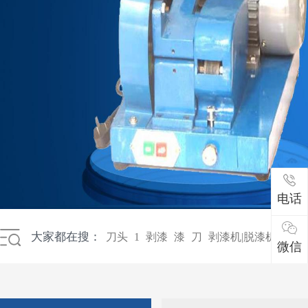
电话
大家都在搜：
刀头
1
剥漆
漆
刀
剥漆机|脱漆机|磨漆
微信