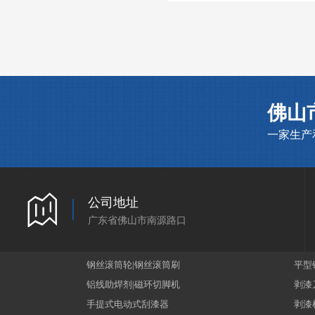
佛山
一家生产
公司地址
广东省佛山市南源路口
钢丝滚筒轮|钢丝滚筒刷
平型
铝线助焊剂|磁环切脚机
剥漆
手提式电动式刮漆器
剥漆