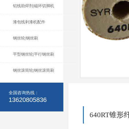
铝线助焊剂|磁环切脚机
漆包线剥漆机配件
钢丝轮|钢丝刷
平型钢丝轮|平行钢丝刷
钢丝滚筒轮|钢丝滚筒刷
全国咨询热线：
13620805836
640RT锥