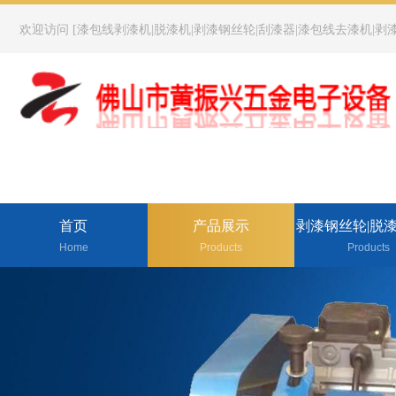
欢迎访问 [漆包线剥漆机|脱漆机|剥漆钢丝轮|刮漆器|漆包线去漆机|剥
首页
产品展示
剥漆钢丝轮|脱
Home
Products
Products