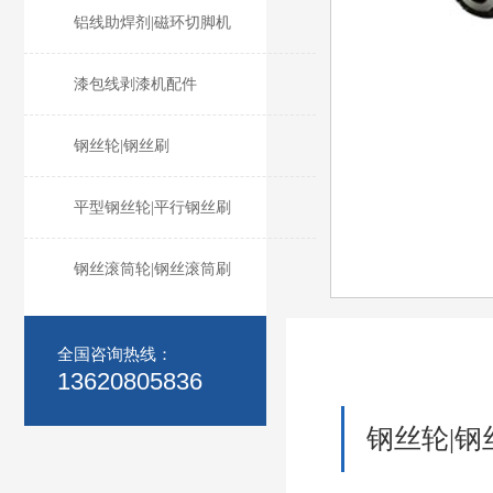
铝线助焊剂|磁环切脚机
漆包线剥漆机配件
钢丝轮|钢丝刷
平型钢丝轮|平行钢丝刷
钢丝滚筒轮|钢丝滚筒刷
全国咨询热线：
13620805836
钢丝轮|钢