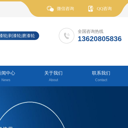
微信咨询
QQ咨询
全国咨询热线
漆轮|剥漆轮|磨漆轮
13620805836
新闻中心
关于我们
联系我们
News
About
Contact