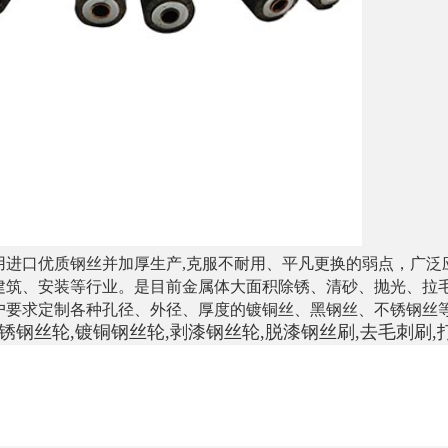
用进口优质钢丝并加厚生产,克服不耐用、平凡更换的弱点，广泛
建筑、安装等行业。是目前金属体大面积除锈、清砂、抛光、拉
户要求定制各种孔径、外径、厚度的镀铜丝、黑钢丝、不锈钢丝
不锈钢丝轮,镀铜钢丝轮,剥漆钢丝轮,脱漆钢丝刷,去毛刺刷,