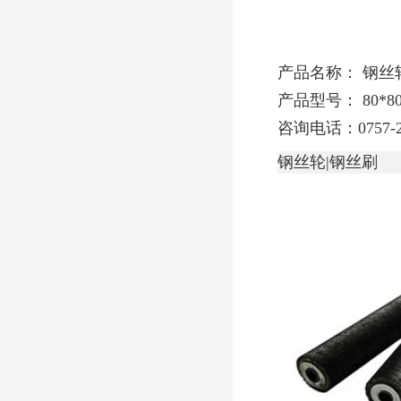
产品名称： 钢丝
产品型号： 80*80/1
咨询电话：
0757-
钢丝轮|钢丝刷