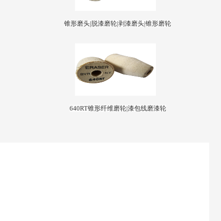
锥形磨头|脱漆磨轮|剥漆磨头|锥形磨轮
640RT锥形纤维磨轮|漆包线磨漆轮