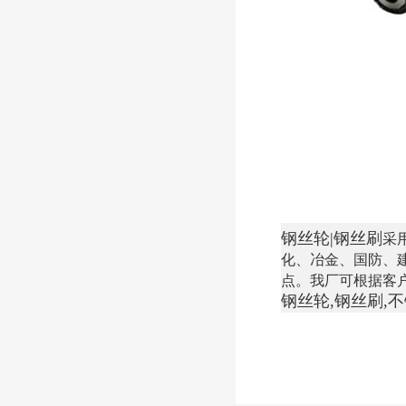
钢丝轮|钢丝刷
采
化、冶金、国防、
点。我厂可根据客
钢丝轮,钢丝刷,