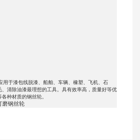
应用于漆包线脱漆、船舶、车辆、橡塑、飞机、石
毛、清除油漆最理想的工具。具有效率高，质量好等优
等各种材质的钢丝轮。
打磨钢丝轮